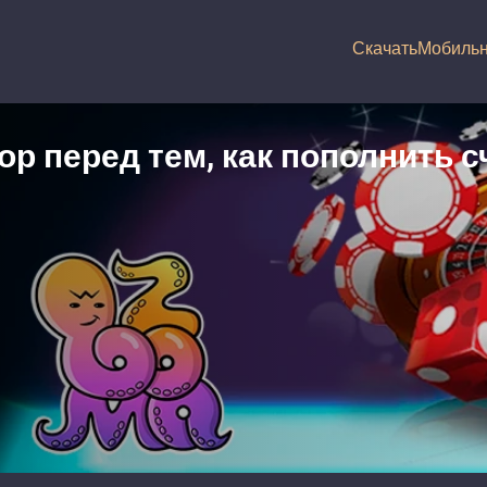
Скачать
Мобильн
р перед тем, как пополнить с