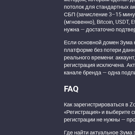
потолок для стандартных ак
СБП (зачисление 3–15 минут)
(мгновенно), Bitcoin, USDT,
нужна — достаточно подтве
Если основной домен Зума 
платформе без потери данн
реального времени: аккаунт
регистрация исключена. Ак
канале бренда — одна подпи
FAQ
Как зарегистрироваться в 
«Регистрация» и выберите с
регистрации не нужны — про
Где найти актуальное Зума 