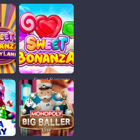
anza...
Sweet Bonanza...