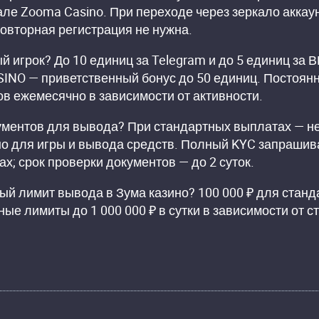
е Zooma Casino. При переходе через зеркало аккаун
овторная регистрация не нужна.
 игрок? До 10 единиц за Telegram и до 5 единиц за В
SINO — приветственный бонус до 50 единиц. Постоянн
в ежемесячно в зависимости от активности.
ментов для вывода? При стандартных выплатах — н
о для игры и вывода средств. Полный KYC запрашива
х; срок проверки документов — до 2 суток.
й лимит вывода в Зума казино? 100 000 ₽ для станда
ые лимиты до 1 000 000 ₽ в сутки в зависимости от 