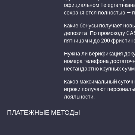
официальном Telegram-канал
сохраняются полностью — п
Какие бонусы получает новый
депозита. По промокоду CA
пятницам и до 200 фриспино
Нужна ли верификация доку
номера телефона достаточн
нестандартно крупных сумма
Каков максимальный суточны
игроки получают персональн
лояльности.
ПЛАТЕЖНЫЕ МЕТОДЫ